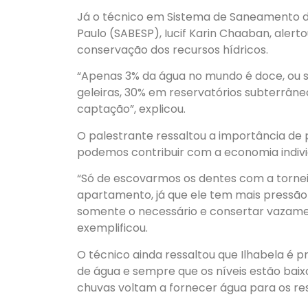
Já o técnico em Sistema de Saneamento 
Paulo (SABESP), Iucif Karin Chaaban, aler
conservação dos recursos hídricos.
“Apenas 3% da água no mundo é doce, ou s
geleiras, 30% em reservatórios subterrâneos
captação”, explicou.
O palestrante ressaltou a importância d
podemos contribuir com a economia indivi
“Só de escovarmos os dentes com a torne
apartamento, já que ele tem mais pressão n
somente o necessário e consertar vazame
exemplificou.
O técnico ainda ressaltou que Ilhabela é p
de água e sempre que os níveis estão baix
chuvas voltam a fornecer água para os res