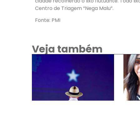
cidade recolherão o lixo flutuante. Todo li
Centro de Triagem “Nega Malu”.
Fonte: PMI
Veja também