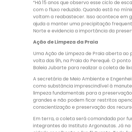
“Há 15 anos que observo esse ciclo de es
com o fluxo reduzido. Quando está no míni
voltam a reabastecer. Isso acontece em g
ajuda a manter uma precipitação frequente
Norte e evidencia a importância da preser
Ação de Limpeza da Praia
Uma Ação de Limpeza de Praia aberta ao p
volta das 9h, na Praia do Perequê. O pont
Baleia Jubarte para realizar a coleta de li
A secretária de Meio Ambiente e Engenheira
como substância imprescindível à manuten
limpeza fundamentais para a preservação d
grandes e não podem ficar restritos apena
conscientização e preservação dos recursos
Em terra, a coleta será comandada por fu
integrantes do Instituto Argonautas. Já na