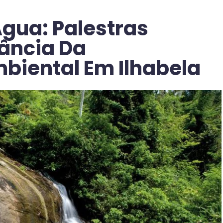
Água: Palestras
ância Da
iental Em Ilhabela