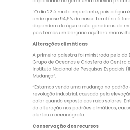
capacidade de gerar uma reflexão profun
“O dia 22 é muito importante, pois a água é
onde quase 94,6% do nosso território é fo
dependem da água e são geradoras de man
pois temos um berçário aquífero maravilho
Alterações climáticas
A primeira palestra foi ministrada pelo d
Grupo de Oceanos e Criosfera do Centro 
Instituto Nacional de Pesquisas Espaciais
Mudança”.
“Estamos vendo uma mudança no padrão do
revolução industrial, causada pela elevaçã
calor quando exposto aos raios solares. E
da alteração nos padrões climáticos, cau
alertou o oceanógrafo.
Conservação dos recursos