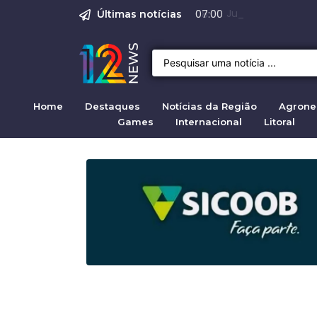
O Assassinato de Je
Justiça confirma 
Prisão de suspei
STF autoriza bus
Range Rover Evoq
08:01
Últimas notícias
Home
Destaques
Notícias da Região
Agrone
Games
Internacional
Litoral