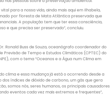
da nas pessoas sobre a preservação ambiental.
 vital para a nossa vida, ainda mais aqui em Ilhabela,
rmado por floresta de Mata Atlântica preservada que
anciais. A população tem que ter essa consciência,
so e que precisa ser preservado”, concluiu.
o Dr. Ronald Buss de Souza, oceanógrafo coordenador do
de Previsão de Tempo e Estudos Climáticos (CPTEC) do
 (INPE), com o tema “Oceanos e a Água num Clima em
 clima e essa mudança já está o ocorrendo desde a
o dos índices de dióxido de carbono, um gás que gera
ntão, somos nós, seres humanos, os principais causadores
sando eventos cada vez mais extremos e frequentes”,