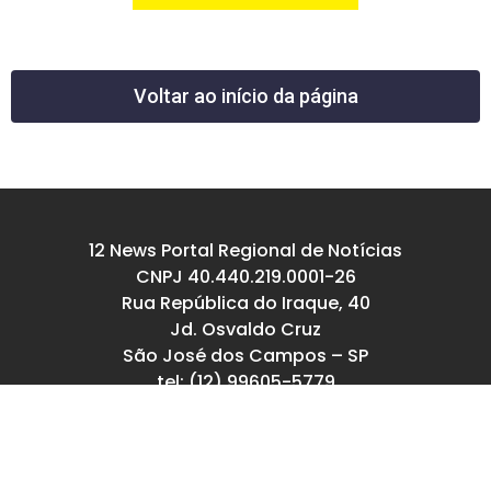
Voltar ao início da página
12 News Portal Regional de Notícias
CNPJ 40.440.219.0001-26
Rua República do Iraque, 40
Jd. Osvaldo Cruz
São José dos Campos – SP
tel: (12) 99605-5779
email: contato@12news.com.br
Chefe de Redação:
Mariana Rodrigues MTB 94740/SP
Jornalista: