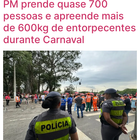
PM prende quase 700
pessoas e apreende mais
de 600kg de entorpecentes
durante Carnaval