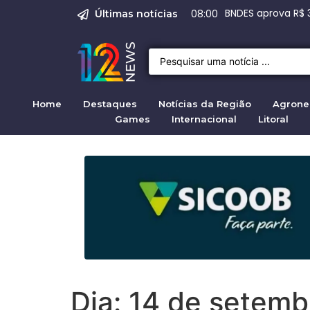
Emprego em Bragan
Empregos em Braga
BNDES aprova R$ 
Justiça de SP rej
Crise migratória
08:00
Últimas notícias
Home
Destaques
Notícias da Região
Agrone
Games
Internacional
Litoral
Dia:
14 de setemb