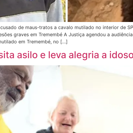
acusado de maus-tratos a cavalo mutilado no interior de 
m lesões graves em Tremembé A Justiça agendou a audiênc
 mutilado em Tremembé, no […]
ita asilo e leva alegria a idos