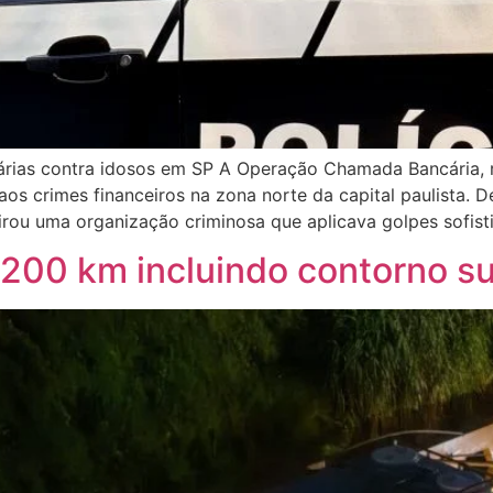
cárias contra idosos em SP A Operação Chamada Bancária, r
aos crimes financeiros na zona norte da capital paulista.
irou uma organização criminosa que aplicava golpes sofist
200 km incluindo contorno su