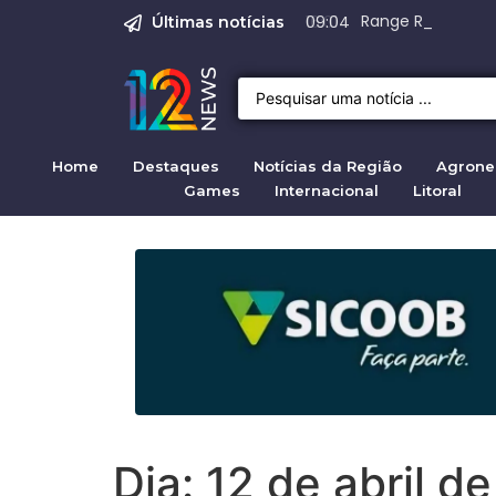
Justiça para mulh
Justiça pela mul
Justiça pela Mul
Quirno destaca di
Range Rover Evoq
09:04
Últimas notícias
Home
Destaques
Notícias da Região
Agrone
Games
Internacional
Litoral
Dia:
12 de abril d