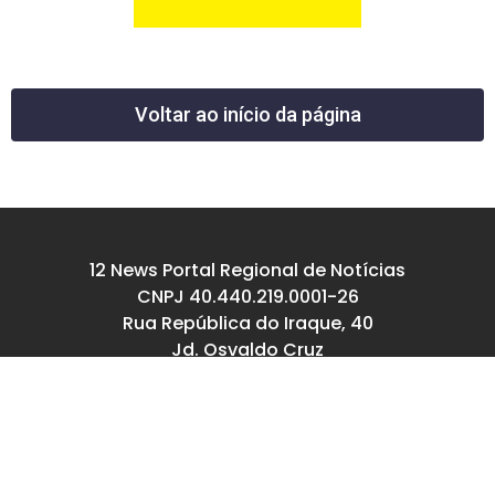
Voltar ao início da página
12 News Portal Regional de Notícias
CNPJ 40.440.219.0001-26
Rua República do Iraque, 40
Jd. Osvaldo Cruz
São José dos Campos – SP
tel: (12) 99605-5779
email: contato@12news.com.br
Chefe de Redação:
Mariana Rodrigues MTB 94740/SP