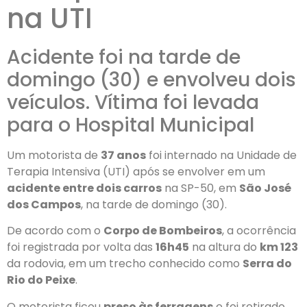
na UTI
Acidente foi na tarde de
domingo (30) e envolveu dois
veículos. Vítima foi levada
para o Hospital Municipal
Um motorista de
37 anos
foi internado na Unidade de
Terapia Intensiva (UTI) após se envolver em um
acidente entre dois carros
na SP-50, em
São José
dos Campos
, na tarde de domingo (30).
De acordo com o
Corpo de Bombeiros
, a ocorrência
foi registrada por volta das
16h45
na altura do
km 123
da rodovia, em um trecho conhecido como
Serra do
Rio do Peixe
.
O motorista ficou
preso às ferragens
e foi retirado