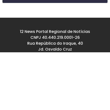
12 News Portal Regional de Notícias
CNPJ 40.440.219.0001-26
Rua República do Iraque, 40
Jd. Osvaldo Cruz
São José dos Campos – SP
tel: (12) 99605-5779
email: contato@12news.com.br
Chefe de Redação:
Mariana Rodrigues MTB 94740/SP
Jornalista:
Francisco Leandro – MTB 93780/SP
© Copyright 2022-2026 12news