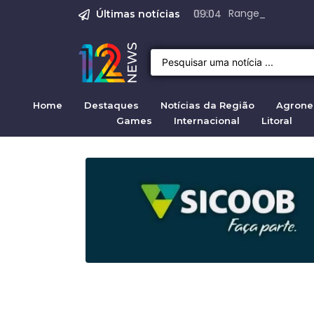
Justiça para mulh
Justiça pela mul
Justiça pela Mul
Quirno destaca di
Range Rover Evoq
09:04
Últimas notícias
Home
Destaques
Notícias da Região
Agrone
Games
Internacional
Litoral