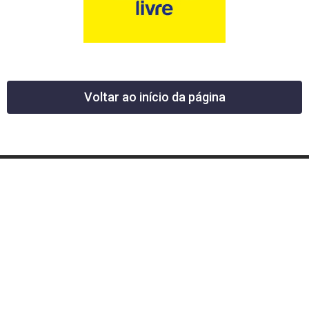
Voltar ao início da página
12 News Portal Regional de Notícias
CNPJ 40.440.219.0001-26
Rua República do Iraque, 40
Jd. Osvaldo Cruz
São José dos Campos – SP
tel: (12) 99605-5779
email: contato@12news.com.br