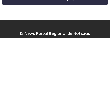
12 News Portal Regional de Notícias
CNPJ 40.440.219.0001-26
Rua República do Iraque, 40
Jd. Osvaldo Cruz
São José dos Campos – SP
tel: (12) 99605-5779
email: contato@12news.com.br
Chefe de Redação:
Mariana Rodrigues MTB 94740/SP
Jornalista:
Francisco Leandro – MTB 93780/SP
© Copyright 2022-2026 12news