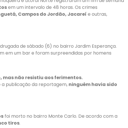
antiqueira e Litoral Norte registraram um fim de semana
tos
em um intervalo de 48 horas. Os crimes
guetá, Campos do Jordão, Jacareí
e outras,
rugada de sábado (6) no bairro Jardim Esperança.
tavam em um bar e foram surpreendidas por homens
, mas não resistiu aos ferimentos.
até a publicação da reportagem,
ninguém havia sido
os
foi morto no bairro Monte Carlo. De acordo com a
co tiros
.