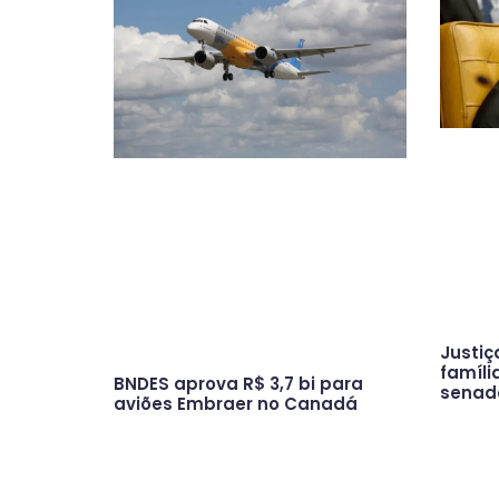
Justiç
famíli
BNDES aprova R$ 3,7 bi para
senad
aviões Embraer no Canadá