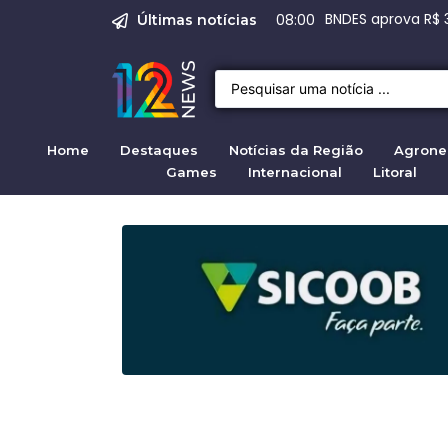
Emprego em Bragan
Empregos em Braga
Justiça de SP rej
Crise migratória
Projeto de Lei 47
07:00
Últimas notícias
Home
Destaques
Notícias da Região
Agrone
Games
Internacional
Litoral