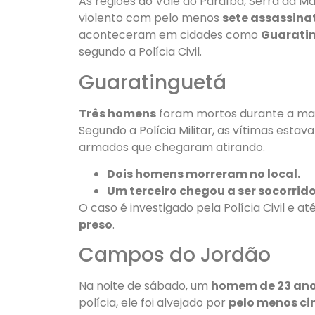
As regiões do Vale do Paraíba, Serra da M
violento com pelo menos
sete assassina
aconteceram em cidades como
Guaratin
segundo a Polícia Civil.
Guaratinguetá
Três homens
foram mortos durante a mad
Segundo a Polícia Militar, as vítimas es
armados que chegaram atirando.
Dois homens morreram no local.
Um terceiro chegou a ser socorrido
O caso é investigado pela Polícia Civil e 
preso
.
Campos do Jordão
Na noite de sábado, um
homem de 23 an
polícia, ele foi alvejado por
pelo menos cin