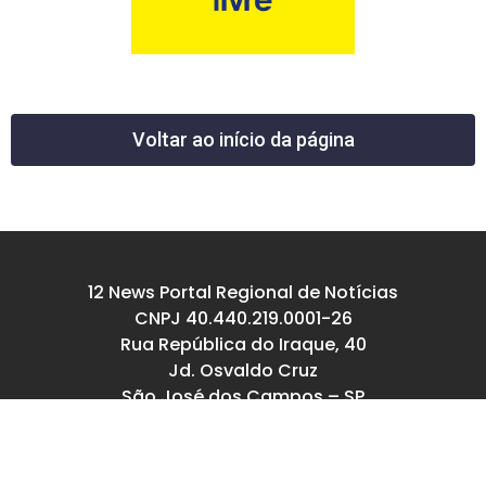
Voltar ao início da página
12 News Portal Regional de Notícias
CNPJ 40.440.219.0001-26
Rua República do Iraque, 40
Jd. Osvaldo Cruz
São José dos Campos – SP
tel: (12) 99605-5779
email: contato@12news.com.br
Chefe de Redação: