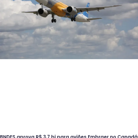
BNDES aprova R$ 3,7 bi para aviões Embraer no Canadá