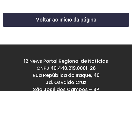
Voltar ao início da página
12 News Portal Regional de Notícias
CNPJ 40.440.219.0001-26
Rua República do Iraque, 40
Jd. Osvaldo Cruz
São José dos Campos – SP
tel: (12) 99605-5779
email: contato@12news.com.br
Chefe de Redação:
Mariana Rodrigues MTB 94740/SP
Jornalista:
Francisco Leandro – MTB 93780/SP