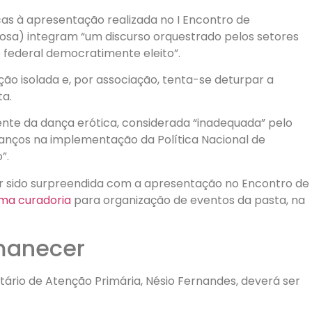
cas à apresentação realizada no I Encontro de
osa) integram “um discurso orquestrado pelos setores
no federal democratimente eleito”.
ão isolada e, por associação, tenta-se deturpar a
ta.
ente da dança erótica, considerada “inadequada” pelo
vanços na implementação da Política Nacional de
”.
ter sido surpreendida com a apresentação no Encontro de
uma curadoria
para organização de eventos da pasta, na
manecer
ário de Atenção Primária, Nésio Fernandes, deverá ser