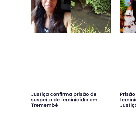
Justiça confirma prisão de
Prisão
suspeito de feminicídio em
femini
Tremembé
Justi