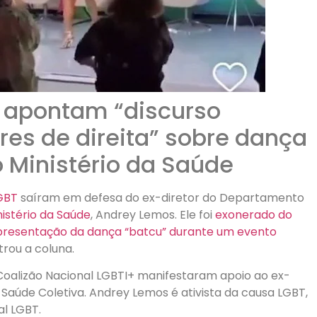
T apontam “discurso
res de direita” sobre dança
 Ministério da Saúde
GBT
saíram em defesa do ex-diretor do Departamento
nistério da Saúde
, Andrey Lemos. Ele foi
exonerado do
presentação da dança “batcu” durante um evento
rou a coluna.
à Coalizão Nacional LGBTI+ manifestaram apoio ao ex-
 Saúde Coletiva. Andrey Lemos é ativista da causa LGBT,
al LGBT.