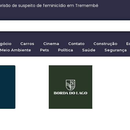
sse James Trailer 2 Assista ao Original
her encontrada morta em riacho, mãe clama.
cas contra senador Weverton Rocha por corrupção
ue e Discovery Sport voltam a ser importados
gócio
Carros
Cinema
Contato
Construção
E
Meio Ambiente
Pets
Política
Saúde
Segurança