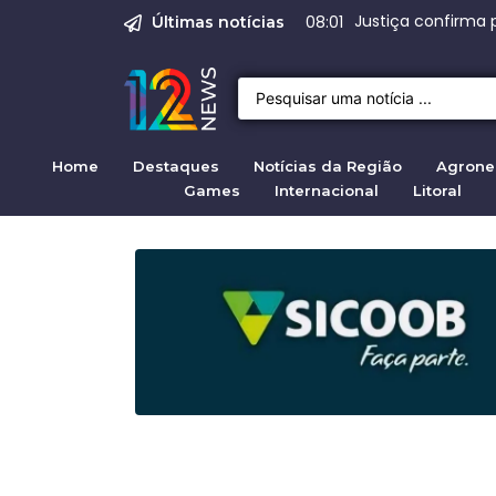
O Assassinato de Je
Justiça pela mul
Prisão de suspeit
STF autoriza bus
Range Rover Evoq
08:00
Últimas notícias
Home
Destaques
Notícias da Região
Agrone
Games
Internacional
Litoral