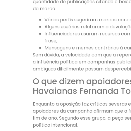
quantidade de publicações citando o boic
da marca.
Vários perfis sugeriram marcas concor
Alguns usuários relataram a devoluç
Influenciadores usaram recursos como
frase;
Mensagens e memes contrários à cam
Sem dúvida, a velocidade com que a repe
a influência política em campanhas publi
ambíguas dificilmente passam despercebida
O que dizem apoiadores
Havaianas Fernanda To
Enquanto a oposição faz críticas severas 
apoiadores da campanha afirmam que a fra
fim de ano. Segundo esse grupo, a peça s
política intencional.