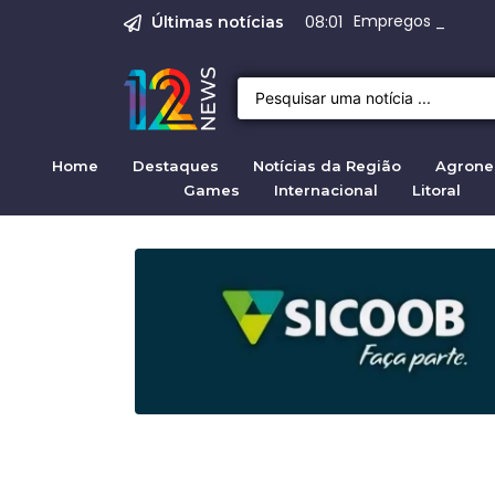
Operação Caraguá 
Empregos em Brag
Produção do melh
Crise migratória
Projeto de Lei 47
08:01
Últimas notícias
Home
Destaques
Notícias da Região
Agrone
Games
Internacional
Litoral