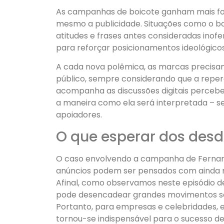
As campanhas de boicote ganham mais for
mesmo a publicidade. Situações como o b
atitudes e frases antes consideradas inof
para reforçar posicionamentos ideológicos
A cada nova polêmica, as marcas precisam 
público, sempre considerando que a reper
acompanha as discussões digitais perceb
a maneira como ela será interpretada – se
apoiadores.
O que esperar dos des
O caso envolvendo a campanha de Fernand
anúncios podem ser pensados com ainda ma
Afinal, como observamos neste episódio de
pode desencadear grandes movimentos soc
Portanto, para empresas e celebridades, e
tornou-se indispensável para o sucesso de