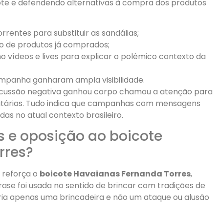
ote e defendendo alternativas à compra dos produtos
rentes para substituir as sandálias;
ão de produtos já comprados;
 vídeos e lives para explicar o polêmico contexto da
panha ganharam ampla visibilidade.
rcussão negativa ganhou corpo chamou a atenção para
citárias. Tudo indica que campanhas com mensagens
s no atual contexto brasileiro.
 e oposição ao boicote
rres?
e reforça o
boicote Havaianas Fernanda Torres
,
se foi usada no sentido de brincar com tradições de
eria apenas uma brincadeira e não um ataque ou alusão