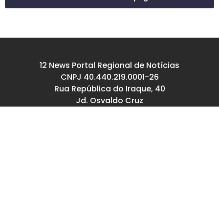
12 News Portal Regional de Notícias
CNPJ 40.440.219.0001-26
Rua República do Iraque, 40
Jd. Osvaldo Cruz
São José dos Campos – SP
tel: (12) 99605-5779
email: contato@12news.com.br
Chefe de Redação:
Mariana Rodrigues MTB 94740/SP
Jornalista:
Francisco Leandro – MTB 93780/SP
© Copyright 2022-2026 12news