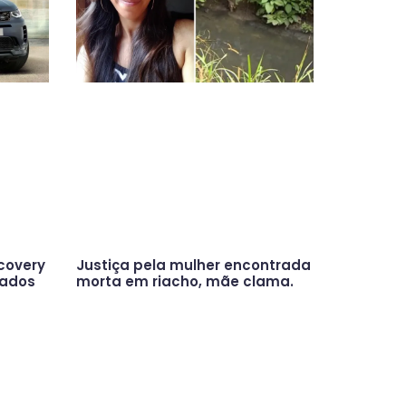
covery
Justiça pela mulher encontrada
tados
morta em riacho, mãe clama.