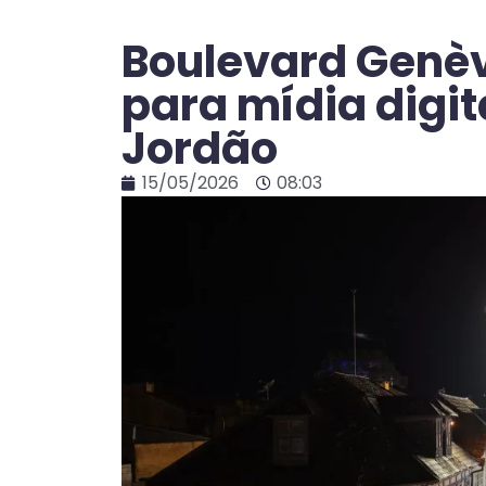
Boulevard Genè
para mídia digi
Jordão
15/05/2026
08:03