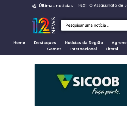
O Assassinato de J
Justiça para mulh
Justiça pela mul
Justiça pela Mul
Range Rover Evoq
16:01
Últimas notícias
Home
Destaques
Notícias da Região
Agrone
Games
Internacional
Litoral