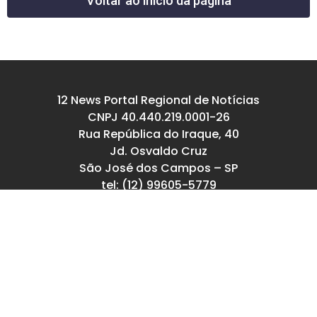
Voltar ao início da página
12 News Portal Regional de Notícias
CNPJ 40.440.219.0001-26
Rua República do Iraque, 40
Jd. Osvaldo Cruz
São José dos Campos – SP
tel: (12) 99605-5779
email: contato@12news.com.br
Chefe de Redação:
Mariana Rodrigues MTB 94740/SP
Jornalista:
Francisco Leandro – MTB 93780/SP
© Copyright 2022-2026 12news