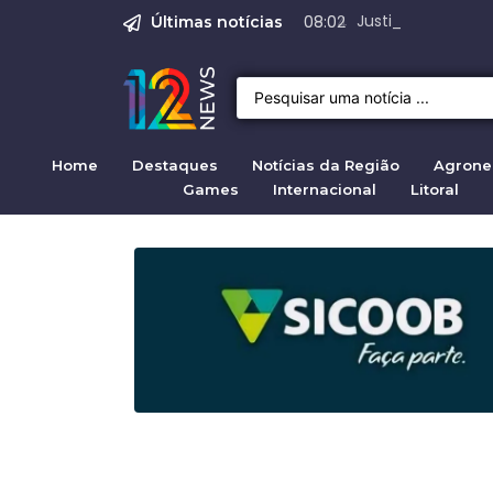
Justiça para mulh
Justiça pela mul
Justiça pela Mul
Quirno destaca di
Operação Sem Des
08:02
Últimas notícias
Home
Destaques
Notícias da Região
Agrone
Games
Internacional
Litoral