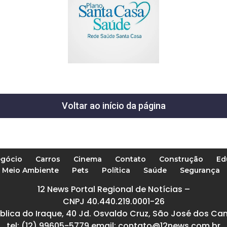
Voltar ao início da página
gócio
Carros
Cinema
Contato
Construção
Ed
Meio Ambiente
Pets
Política
Saúde
Segurança
12 News Portal Regional de Notícias –
CNPJ 40.440.219.0001-26
blica do Iraque, 40 Jd. Osvaldo Cruz, São José dos Ca
tel: (12) 99605-5779 email: contato@12news.com.br