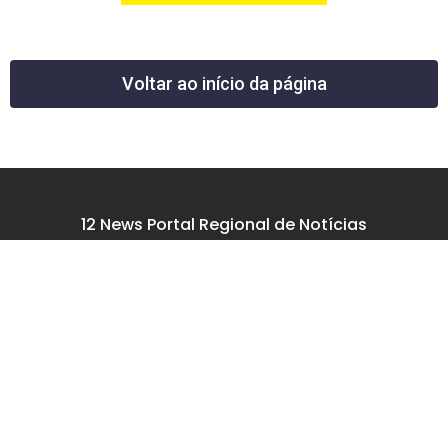
Voltar ao início da página
12 News Portal Regional de Notícias
CNPJ 40.440.219.0001-26
Rua República do Iraque, 40
Jd. Osvaldo Cruz
São José dos Campos – SP
tel: (12) 99605-5779
email: contato@12news.com.br
Chefe de Redação:
Mariana Rodrigues MTB 94740/SP
Jornalista: