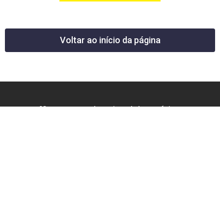
Voltar ao início da página
12 News Portal Regional de Notícias
CNPJ 40.440.219.0001-26
Rua República do Iraque, 40
Jd. Osvaldo Cruz
São José dos Campos – SP
tel: (12) 99605-5779
email: contato@12news.com.br
Chefe de Redação:
Mariana Rodrigues MTB 94740/SP
Jornalista: