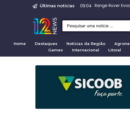
Justiça para mulh
Justiça pela mul
Justiça pela Mul
Quirno destaca di
Operação Sem Des
08:02
Últimas notícias
Home
Destaques
Notícias da Região
Agrone
Games
Internacional
Litoral