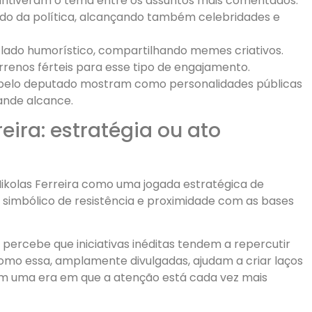
antiveram o tema entre os assuntos mais comentados.
ado da política, alcançando também celebridades e
 lado humorístico, compartilhando memes criativos.
errenos férteis para esse tipo de engajamento.
 pelo deputado mostram como personalidades públicas
ande alcance.
ira: estratégia ou ato
olas Ferreira como uma jogada estratégica de
simbólico de resistência e proximidade com as bases
 percebe que iniciativas inéditas tendem a repercutir
 como essa, amplamente divulgadas, ajudam a criar laços
 em uma era em que a atenção está cada vez mais