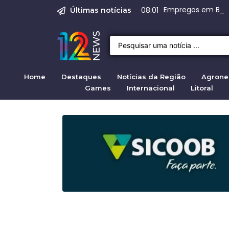
Operação Caraguá 
Empregos em Brag
Produção do melh
Crise migratória
Projeto de Lei 47
08:01
Últimas notícias
Home
Destaques
Notícias da Região
Agrone
Games
Internacional
Litoral