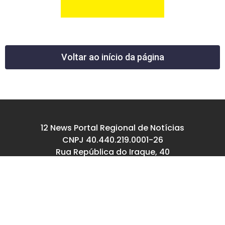
Voltar ao início da página
12 News Portal Regional de Notícias
CNPJ 40.440.219.0001-26
Rua República do Iraque, 40
Jd. Osvaldo Cruz
São José dos Campos – SP
tel: (12) 99605-5779
email: contato@12news.com.br
Chefe de Redação:
Mariana Rodrigues MTB 94740/SP