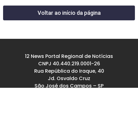
Voltar ao início da página
12 News Portal Regional de Notícias
CNPJ 40.440.219.0001-26
Rua República do Iraque, 40
Jd. Osvaldo Cruz
São José dos Campos – SP
tel: (12) 99605-5779
email: contato@12news.com.br
Chefe de Redação:
Mariana Rodrigues MTB 94740/SP
Jornalista:
Francisco Leandro – MTB 93780/SP