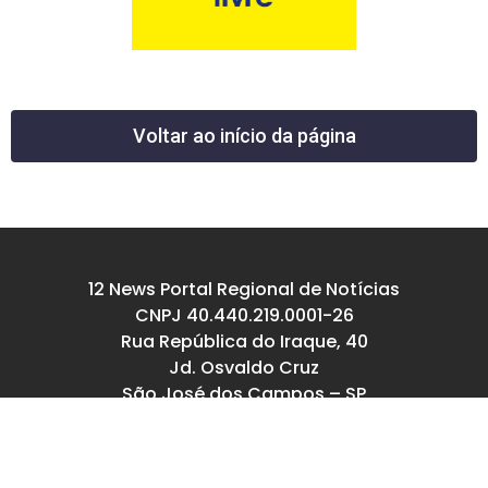
Voltar ao início da página
12 News Portal Regional de Notícias
CNPJ 40.440.219.0001-26
Rua República do Iraque, 40
Jd. Osvaldo Cruz
São José dos Campos – SP
tel: (12) 99605-5779
email: contato@12news.com.br
Chefe de Redação: