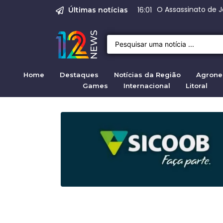
Justiça para mulh
Justiça pela mul
Justiça pela Mul
Quirno destaca di
Range Rover Evo
09:04
Últimas notícias
Home
Destaques
Notícias da Região
Agrone
Games
Internacional
Litoral