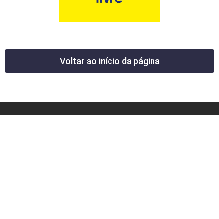
Voltar ao início da página
12 News Portal Regional de Notícias
CNPJ 40.440.219.0001-26
Rua República do Iraque, 40
Jd. Osvaldo Cruz
São José dos Campos – SP
tel: (12) 99605-5779
email: contato@12news.com.br
Chefe de Redação: