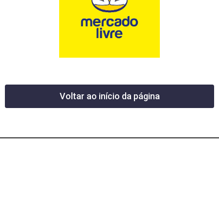
Voltar ao início da página
12 News Portal Regional de Notícias
CNPJ 40.440.219.0001-26
Rua República do Iraque, 40
Jd. Osvaldo Cruz
São José dos Campos – SP