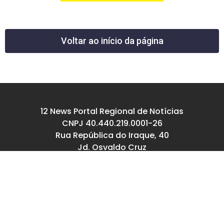
Voltar ao início da página
12 News Portal Regional de Notícias
CNPJ 40.440.219.0001-26
Rua República do Iraque, 40
Jd. Osvaldo Cruz
São José dos Campos – SP
tel: (12) 99605-5779
email: contato@12news.com.br
Chefe de Redação:
Mariana Rodrigues MTB 94740/SP
Jornalista: