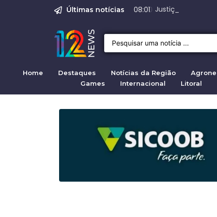
O Assassinato de Je
Justiça confirma p
Prisão de suspei
STF autoriza bus
Range Rover Evoq
08:01
Últimas notícias
Home
Destaques
Notícias da Região
Agrone
Games
Internacional
Litoral