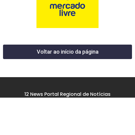
Voltar ao início da página
12 News Portal Regional de Notícias
CNPJ 40.440.219.0001-26
Rua República do Iraque, 40
Jd. Osvaldo Cruz
São José dos Campos – SP
tel: (12) 99605-5779