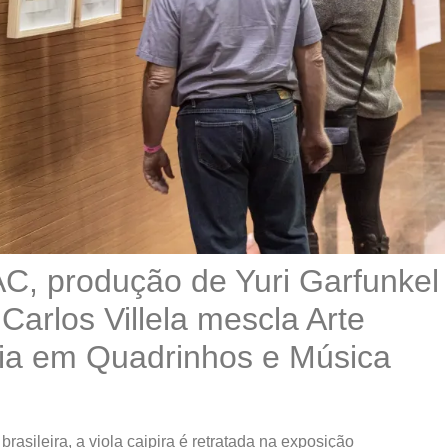
C, produção de Yuri Garfunkel
arlos Villela mescla Arte
ia em Quadrinhos e Música
asileira, a viola caipira é retratada na exposição