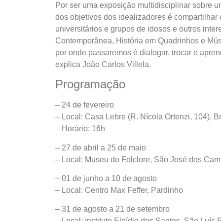
Por ser uma exposição multidisciplinar sobre u
dos objetivos dos idealizadores é compartilhar
universitários e grupos de idosos e outros int
Contemporânea, História em Quadrinhos e Músi
por onde passaremos é dialogar, trocar e apre
explica João Carlos Villela.
Programação
– 24 de fevereiro
– Local: Casa Lebre (R. Nícola Ortenzi, 104), 
– Horário: 16h
– 27 de abril a 25 de maio
– Local: Museu do Folclore, São José dos Ca
– 01 de junho a 10 de agosto
– Local: Centro Max Feffer, Pardinho
– 31 de agosto a 21 de setembro
– Local: Instituto Elpídio dos Santos, São Luís 