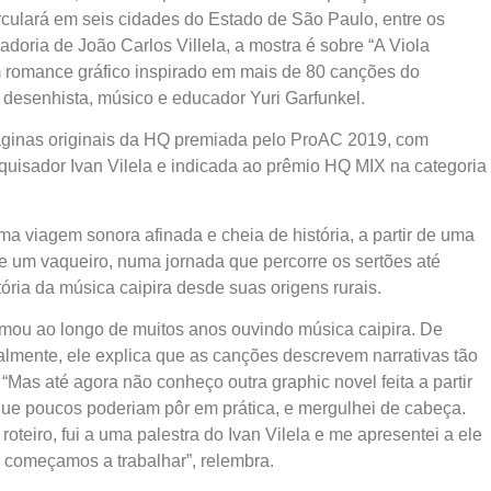
irculará em seis cidades do Estado de São Paulo, entre os
doria de João Carlos Villela, a mostra é sobre “A Viola
 romance gráfico inspirado em mais de 80 canções do
do desenhista, músico e educador Yuri Garfunkel.
páginas originais da HQ premiada pelo ProAC 2019, com
esquisador Ivan Vilela e indicada ao prêmio HQ MIX na categoria
ma viagem sonora afinada e cheia de história, a partir de uma
e um vaqueiro, numa jornada que percorre os sertões até
ria da música caipira desde suas origens rurais.
ormou ao longo de muitos anos ouvindo música caipira. De
almente, ele explica que as canções descrevem narrativas tão
“Mas até agora não conheço outra graphic novel feita a partir
 que poucos poderiam pôr em prática, e mergulhei de cabeça.
 roteiro, fui a uma palestra do Ivan Vilela e me apresentei a ele
e começamos a trabalhar”, relembra.