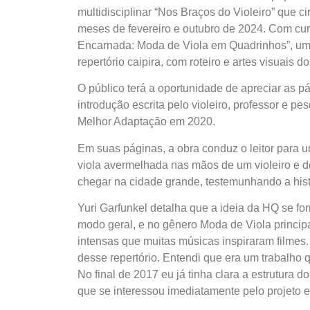
multidisciplinar “Nos Braços do Violeiro” que c
meses de fevereiro e outubro de 2024. Com cura
Encarnada: Moda de Viola em Quadrinhos”, um
repertório caipira, com roteiro e artes visuais 
O público terá a oportunidade de apreciar as 
introdução escrita pelo violeiro, professor e p
Melhor Adaptação em 2020.
Em suas páginas, a obra conduz o leitor para u
viola avermelhada nas mãos de um violeiro e d
chegar na cidade grande, testemunhando a histó
Yuri Garfunkel detalha que a ideia da HQ se f
modo geral, e no gênero Moda de Viola princip
intensas que muitas músicas inspiraram filmes. 
desse repertório. Entendi que era um trabalho
No final de 2017 eu já tinha clara a estrutura do
que se interessou imediatamente pelo projeto 