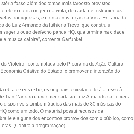
istória fosse além dos temas mais faroeste previstos
o roteiro com a origem da viola, derivada de instrumentos
avelas portuguesas, e com a construção da Viola Encarnada,
uda do Luiz Armando da luthieria Trevo, que construiu
 sugeriu outro desfecho para a HQ, que termina na cidade
pela música caipira”, comenta Garfunkel.
do Violeiro’, contemplada pelo Programa de Ação Cultural
 Economia Criativa do Estado, é promover a interação do
a obra e seus esboços originais, o visitante terá acesso à
a de Tião Carreiro e encomendada ao Luiz Armando da luthieria
rão disponíveis também áudios das mais de 80 músicas do
a HQ como um todo. O material possui recursos de
braile e alguns dos encontros promovidos com o público, como
Libras. (Confira a programação)