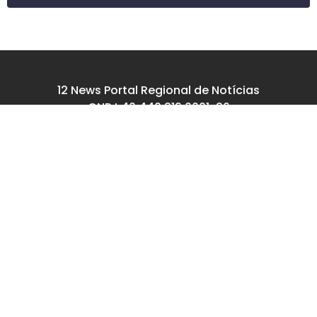
12 News Portal Regional de Notícias
CNPJ 40.440.219.0001-26
Rua República do Iraque, 40
Jd. Osvaldo Cruz
São José dos Campos – SP
tel: (12) 99605-5779
email: contato@12news.com.br
Chefe de Redação:
Mariana Rodrigues MTB 94740/SP
Jornalista:
Francisco Leandro – MTB 93780/SP
© Copyright 2022-2026 12news