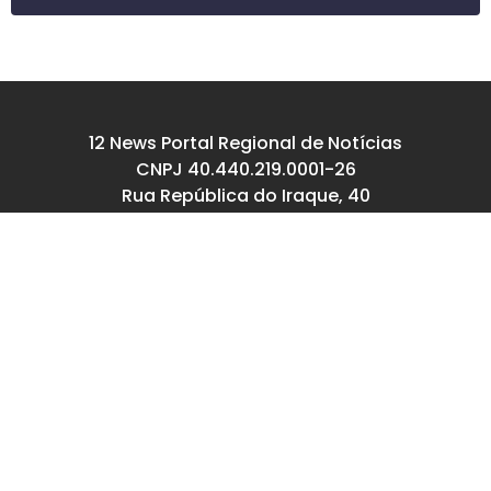
12 News Portal Regional de Notícias
CNPJ 40.440.219.0001-26
Rua República do Iraque, 40
Jd. Osvaldo Cruz
São José dos Campos – SP
tel: (12) 99605-5779
email: contato@12news.com.br
Chefe de Redação:
Mariana Rodrigues MTB 94740/SP
Jornalista:
Francisco Leandro – MTB 93780/SP
© Copyright 2022-2026 12news