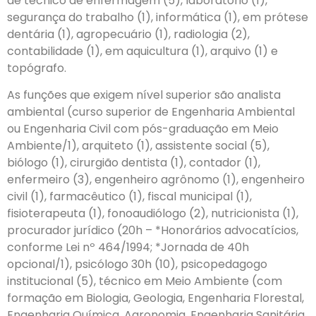
de técnico de enfermagem (5), laboratório (1),
segurança do trabalho (1), informática (1), em prótese
dentária (1), agropecuário (1), radiologia (2),
contabilidade (1), em aquicultura (1), arquivo (1) e
topógrafo.
As funções que exigem nível superior são analista
ambiental (curso superior de Engenharia Ambiental
ou Engenharia Civil com pós-graduação em Meio
Ambiente/1), arquiteto (1), assistente social (5),
biólogo (1), cirurgião dentista (1), contador (1),
enfermeiro (3), engenheiro agrônomo (1), engenheiro
civil (1), farmacêutico (1), fiscal municipal (1),
fisioterapeuta (1), fonoaudiólogo (2), nutricionista (1),
procurador jurídico (20h – *Honorários advocatícios,
conforme Lei nº 464/1994; *Jornada de 40h
opcional/1), psicólogo 30h (10), psicopedagogo
institucional (5), técnico em Meio Ambiente (com
formação em Biologia, Geologia, Engenharia Florestal,
Engenharia Química, Agronomia, Engenharia Sanitária,