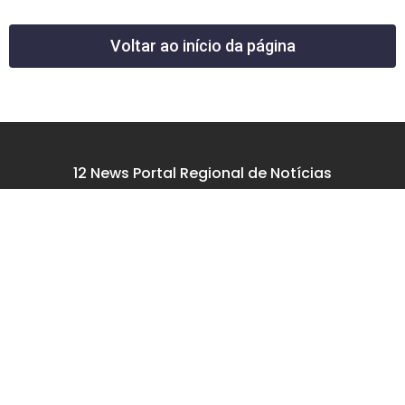
Voltar ao início da página
12 News Portal Regional de Notícias
CNPJ 40.440.219.0001-26
Rua República do Iraque, 40
Jd. Osvaldo Cruz
São José dos Campos – SP
tel: (12) 99605-5779
email: contato@12news.com.br
Chefe de Redação:
Mariana Rodrigues MTB 94740/SP
Jornalista:
Francisco Leandro – MTB 93780/SP