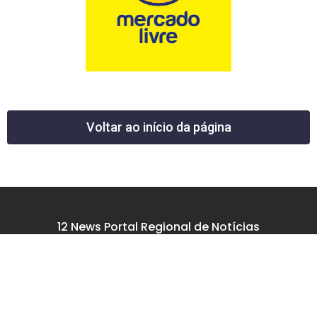
Voltar ao início da página
12 News Portal Regional de Notícias
CNPJ 40.440.219.0001-26
Rua República do Iraque, 40
Jd. Osvaldo Cruz
São José dos Campos – SP
tel: (12) 99605-5779