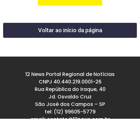
Voltar ao início da página
12 News Portal Regional de Notícias
CNPJ 40.440.219.0001-26
Rua República do Iraque, 40
Jd. Osvaldo Cruz
São José dos Campos – SP
tel: (12) 99605-5779
email: contato@12news.com.br
Chefe de Redação:
Mariana Rodrigues MTB 94740/SP