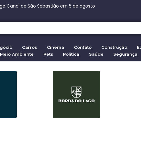
ça Paulista: 270 vagas na fábrica de chocolates
nça Paulista: 270 vagas na fábrica de chocolates
eita ação da família de Moraes contra senador
 em Ceuta: 72.000 entram da Marrocos em 2026
gócio
Carros
Cinema
Contato
Construção
E
Meio Ambiente
Pets
Política
Saúde
Segurança