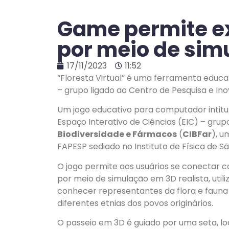
Game permite e
por meio de sim
17/11/2023
11:52
“Floresta Virtual” é uma ferramenta educat
– grupo ligado ao Centro de Pesquisa e I
Um jogo educativo para computador intitula
Espaço Interativo de Ciências (EIC) – grup
Biodiversidade e Fármacos
(
CIBFar
), u
FAPESP sediado no Instituto de Física de S
O jogo permite aos usuários se conectar c
por meio de simulação em 3D realista, util
conhecer representantes da flora e faun
diferentes etnias dos povos originários.
O passeio em 3D é guiado por uma seta, loca