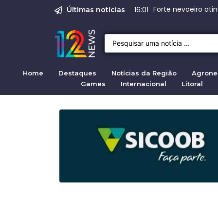
Emprego em Bragan
Empregos em Braga
BNDES apro
Justiça de SP rej
Crise migratória
16:01
08:00
Últimas notícias
Home
Destaques
Notícias da Região
Agrone
Games
Internacional
Litoral