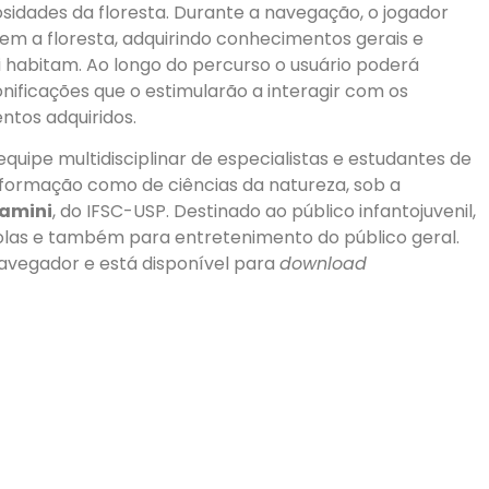
iosidades da floresta. Durante a navegação, o jogador
m a floresta, adquirindo conhecimentos gerais e
i habitam. Ao longo do percurso o usuário poderá
onificações que o estimularão a interagir com os
ntos adquiridos.
uipe multidisciplinar de especialistas e estudantes de
informação como de ciências da natureza, sob a
ramini
, do IFSC-USP. Destinado ao público infantojuvenil,
olas e também para entretenimento do público geral.
navegador e está disponível para
download