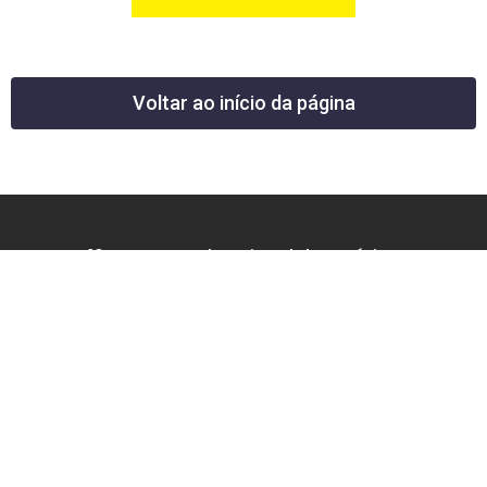
Voltar ao início da página
12 News Portal Regional de Notícias
CNPJ 40.440.219.0001-26
Rua República do Iraque, 40
Jd. Osvaldo Cruz
São José dos Campos – SP
tel: (12) 99605-5779
email: contato@12news.com.br
Chefe de Redação:
Mariana Rodrigues MTB 94740/SP