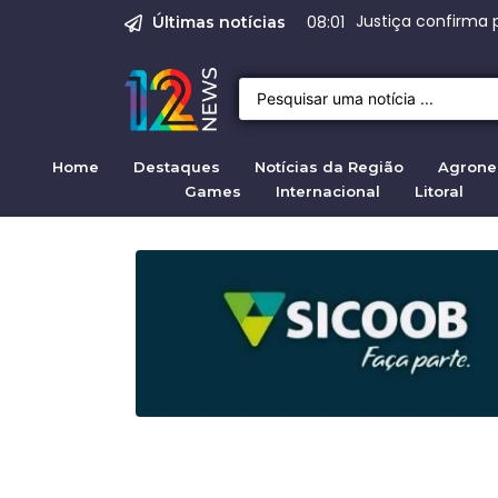
O Assassinato de Je
Justiça pela mul
Prisão de suspeit
STF autoriza bus
Range Rover Evoq
08:00
Últimas notícias
Home
Destaques
Notícias da Região
Agrone
Games
Internacional
Litoral