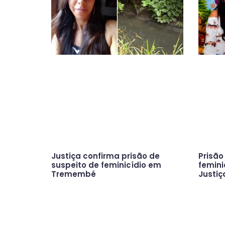
Justiça confirma prisão de
Prisão
suspeito de feminicídio em
femini
Tremembé
Justi