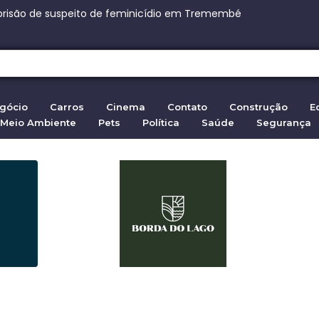
sse James Trailer 2 Assista ao Original
her encontrada morta em riacho, mãe clama.
o de femin
cas contra senador Weverton Rocha por corrupção
ue e Discovery Sport voltam a ser importados
gócio
Carros
Cinema
Contato
Construção
E
Meio Ambiente
Pets
Política
Saúde
Segurança