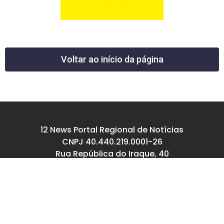
Voltar ao início da página
12 News Portal Regional de Notícias
CNPJ 40.440.219.0001-26
Rua República do Iraque, 40
Jd. Osvaldo Cruz
São José dos Campos – SP
tel: (12) 99605-5779
email: contato@12news.com.br
Chefe de Redação: