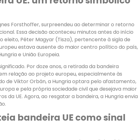
ira UE: um retorno simbólico
gnes Forsthoffer, surpreendeu ao determinar o retorno
acional. Essa decisão aconteceu minutos antes do início
 eleito, Péter Magyar (Tisza), pertencente à sigla de
europeu estava ausente do maior centro político do país,
ungria e União Europeia.
gnificado. Por doze anos, a retirada da bandeira
em relação ao projeto europeu, especialmente às
ndo de Viktor Orbán, a Hungria optara pelo afastamento,
Europa e pela própria sociedade civil que desejava maior
 da UE. Agora, ao resgatar a bandeira, a Hungria envia
ão.
teia bandeira UE como sinal