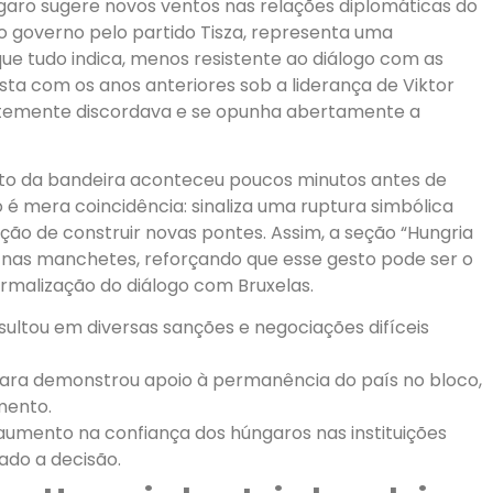
aro sugere novos ventos nas relações diplomáticas do
o governo pelo partido Tisza, representa uma
ue tudo indica, menos resistente ao diálogo com as
asta com os anos anteriores sob a liderança de Viktor
entemente discordava e se opunha abertamente a
to da bandeira aconteceu poucos minutos antes de
é mera coincidência: sinaliza uma ruptura simbólica
ão de construir novas pontes. Assim, a seção “Hungria
 nas manchetes, reforçando que esse gesto pode ser o
rmalização do diálogo com Bruxelas.
ultou em diversas sanções e negociações difíceis
ngara demonstrou apoio à permanência do país no bloco,
mento.
umento na confiança dos húngaros nas instituições
iado a decisão.