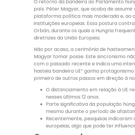
O retorno da bandeira ao Parlamento húng
país. Péter Magyar, que acaba de assumir 
plataforma política mais moderada e, ao q
instituições europeias. Essa postura contr
Orbán, durante os quais a Hungria frequ
diretrizes da União Europeia.
Não por acaso, a cerimônia de hasteamen
Magyar tomar posse. Este sincronismo não 
com o passado recente e indica uma intenç
hasteia bandeira UE” ganha protagonismo
primeiro de outros passos em direção à no
O distanciamento em relação à UE res
nesses últimos 12 anos.
Parte significativa da população hú
mesmo durante o período de afasta
Recentemente, pesquisas indicaram a
europeias, algo que pode ter influenc