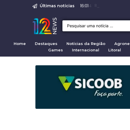
Justiça para mulh
Justiça pela mul
Justiça pela Mul
Quirno destaca di
Range Rover Evoq
09:04
Últimas notícias
Home
Destaques
Notícias da Região
Agrone
Games
Internacional
Litoral