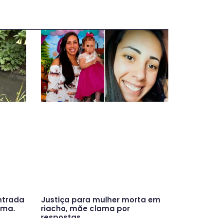
ntrada
Justiça para mulher morta em
ama.
riacho, mãe clama por
respostas