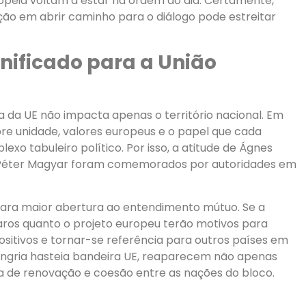
peia voltam a estar na ordem do dia. Certamente,
sição em abrir caminho para o diálogo pode estreitar
gnificado para a União
a da UE não impacta apenas o território nacional. Em
bre unidade, valores europeus e o papel que cada
tabuleiro político. Por isso, a atitude de Ágnes
de Péter Magyar foram comemorados por autoridades em
 para maior abertura ao entendimento mútuo. Se a
garos quanto o projeto europeu terão motivos para
ositivos e tornar-se referência para outros países em
Hungria hasteia bandeira UE, reaparecem não apenas
 de renovação e coesão entre as nações do bloco.