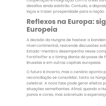
cooperação e integração com a União Euro
desafios ainda existirão. Contudo, a dispo
laços e trazer prosperidade para a nação.
Reflexos na Europa: si
Europeia
A decisão da Hungria de hastear a bandeir
nível continental, reacende discussões so
Estado-membro desempenha nesse complexo 
Forsthoffer e o timing diante da posse 
Bruxelas e em outras capitais europeias.
O futuro é incerto, mas o cenário aponta
reconciliação se consolidar, tanto os hún
celebrar. A nova fase pode gerar efeitos p
situações semelhantes. Afinal, quando a 
panos e cores, mas sobretudo a esperança