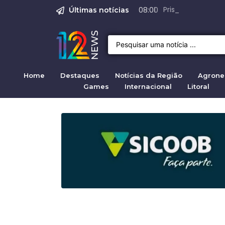
O Assassinato de Je
Justiça pela mul
Prisão de suspeit
STF autoriza bus
Range Rover Evoq
08:00
Últimas notícias
Home
Destaques
Notícias da Região
Agrone
Games
Internacional
Litoral