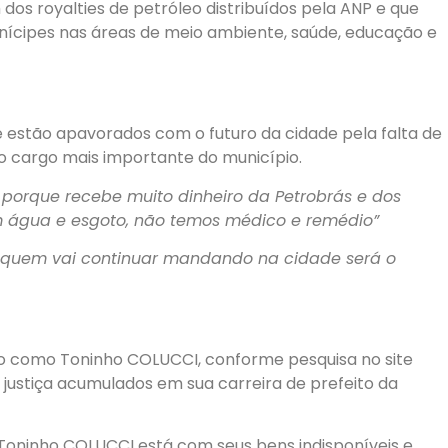
dos royalties de petróleo distribuídos pela ANP e que
nícipes nas áreas de meio ambiente, saúde, educação e
 estão apavorados com o futuro da cidade pela falta de
 o cargo mais importante do município.
a porque recebe muito dinheiro da Petrobrás e dos
m água e esgoto, não temos médico e remédio”
 quem vai continuar mandando na cidade será o
do como Toninho COLUCCI, conforme pesquisa no site
 justiça acumulados em sua carreira de prefeito da
, Toninho COLUCCI está com seus bens indisponíveis e