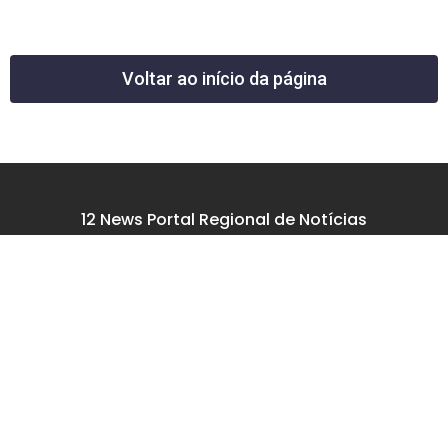
Voltar ao início da página
12 News Portal Regional de Notícias
CNPJ 40.440.219.0001-26
Rua República do Iraque, 40
Jd. Osvaldo Cruz
São José dos Campos – SP
tel: (12) 99605-5779
email: contato@12news.com.br
Chefe de Redação:
Mariana Rodrigues MTB 94740/SP
Jornalista: