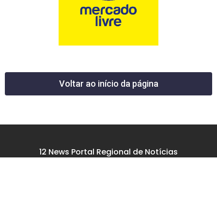
Voltar ao início da página
12 News Portal Regional de Notícias
CNPJ 40.440.219.0001-26
Rua República do Iraque, 40
Jd. Osvaldo Cruz
São José dos Campos – SP
tel: (12) 99605-5779