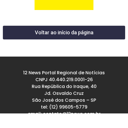
Voltar ao início da página
12 News Portal Regional de Notícias
CNPJ 40.440.219.0001-26
Rua República do Iraque, 40
Jd. Osvaldo Cruz
São José dos Campos – SP
tel: (12) 99605-5779
email: contato@12news.com.br
Chefe de Redação:
Mariana Rodrigues MTB 94740/SP