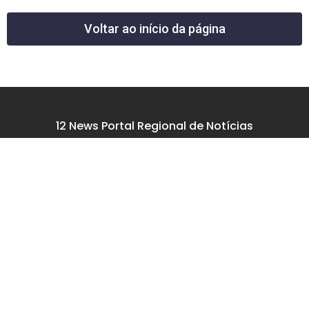
Voltar ao início da página
12 News Portal Regional de Notícias
CNPJ 40.440.219.0001-26
Rua República do Iraque, 40
Jd. Osvaldo Cruz
São José dos Campos – SP
tel: (12) 99605-5779
email: contato@12news.com.br
Chefe de Redação:
Mariana Rodrigues MTB 94740/SP
Jornalista:
Francisco Leandro – MTB 93780/SP